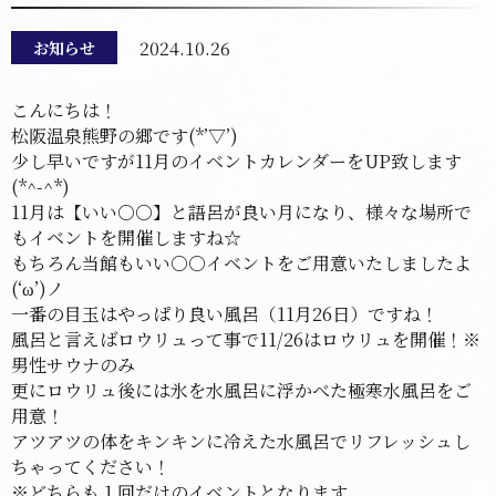
2024.10.26
お知らせ
こんにちは！
松阪温泉熊野の郷です(*’▽’)
少し早いですが11月のイベントカレンダーをUP致します
(*^-^*)
11月は【いい○○】と語呂が良い月になり、様々な場所で
もイベントを開催しますね☆
もちろん当館もいい○○イベントをご用意いたしましたよ
(‘ω’)ノ
一番の目玉はやっぱり良い風呂（11月26日）ですね！
風呂と言えばロウリュって事で11/26はロウリュを開催！※
男性サウナのみ
更にロウリュ後には氷を水風呂に浮かべた極寒水風呂をご
用意！
アツアツの体をキンキンに冷えた水風呂でリフレッシュし
ちゃってください！
※どちらも１回だけのイベントとなります。