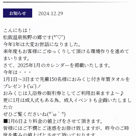
2024.12.29
お知らせ
こんにちは！
松阪温泉熊野の郷です(*’▽’)
今年1年は大変お世話になりました。
来年度もお客様にごゆっくりして頂ける環境作りを進めて
まいります。
さて、2025年1月のカレンダーを掲載いたします。
今年は・・・
1月1日～3日まで先着150名様におみくじ付き年賀タオルを
プレゼント(‘ω’)ノ
おみくじは入浴券の割引券としてご利用出来ますよ～♪
更に1月は成人式もある為、成人イベントも企画いたしまし
た☆
ぜひご覧くださいね(*´ω｀*)
■1月6日より料金の値上げをさせて頂きます。
皆様にはご不憫とご迷惑をお掛け致しますが、昨今のご時
世を鑑みの値上げとさせて頂いております。