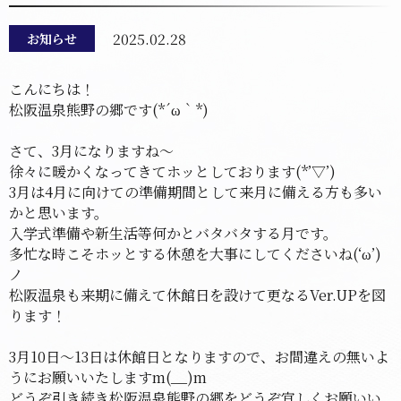
2025.02.28
お知らせ
こんにちは！
松阪温泉熊野の郷です(*´ω｀*)
さて、3月になりますね～
徐々に暖かくなってきてホッとしております(*’▽’)
3月は4月に向けての準備期間として来月に備える方も多い
かと思います。
入学式準備や新生活等何かとバタバタする月です。
多忙な時こそホッとする休憩を大事にしてくださいね(‘ω’)
ノ
松阪温泉も来期に備えて休館日を設けて更なるVer.UPを図
ります！
3月10日～13日は休館日となりますので、お間違えの無いよ
うにお願いいたしますm(__)m
どうぞ引き続き松阪温泉熊野の郷をどうぞ宜しくお願いい